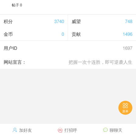
帖子 0
积分
3740
威望
748
金币
0
贡献
1496
用户ID
1697
网站宣言：
把握一次十连胜，即可逆袭人生

菜单
加好友
打招呼
聊聊天


