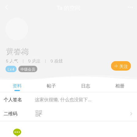
Ta 的空间


黄春梅
6 人气
0 关注
0 粉丝
|
|
关注

Lv.4
中级会员
资料
帖子
日志
相册
个人签名
这家伙很懒, 什么也没留下...

二维码

