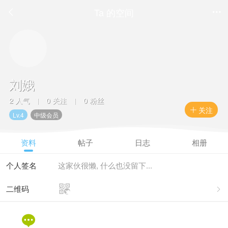
Ta 的空间


刘娥
2 人气
0 关注
0 粉丝
|
|
关注

Lv.4
中级会员
资料
帖子
日志
相册
个人签名
这家伙很懒, 什么也没留下...

二维码

