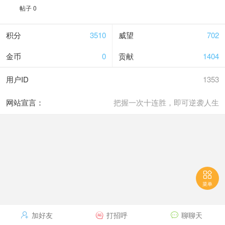
帖子 0
积分
3510
威望
702
金币
0
贡献
1404
用户ID
1353
网站宣言：
把握一次十连胜，即可逆袭人生

菜单
加好友
打招呼
聊聊天


