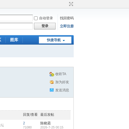
自动登录
找回密码
登录
立即注册
区
图库
快捷导航
收听TA
加为好友
发送消息
回复/查看
最后发帖
2
陈晓霜
论坛
71080
2026-7-25 00:15