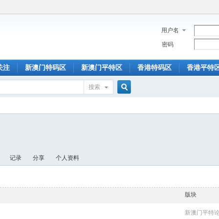
用户名
密码
关注
新澳门特码区
新澳门平特区
香港特码区
香港平特
搜索
搜
索
记录
分享
个人资料
版块
新澳门平特