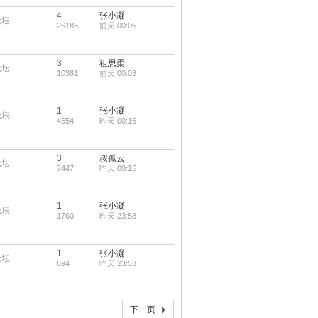
4
张小凝
论坛
26185
前天 00:05
3
祖思柔
论坛
10381
前天 00:03
1
张小凝
论坛
4554
昨天 00:16
3
叔孤云
论坛
7447
昨天 00:16
1
张小凝
论坛
1760
昨天 23:58
1
张小凝
论坛
694
昨天 23:53
下一页