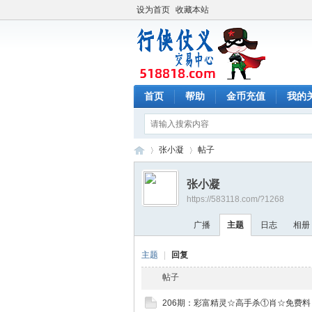
设为首页
收藏本站
首页
帮助
金币充值
我的
张小凝
帖子
张小凝
https://583118.com/?1268
行
›
›
广播
主题
日志
相册
主题
|
回复
帖子
206期：彩富精灵☆高手杀①肖☆免费料