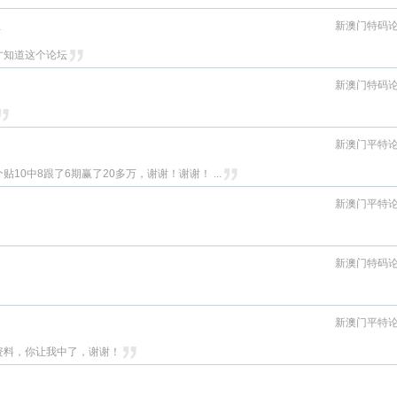
双
新澳门特码
才知道这个论坛
新澳门特码
新澳门平特
0中8跟了6期赢了20多万，谢谢！谢谢！ ...
新澳门平特
新澳门特码
新澳门平特
资料，你让我中了，谢谢！