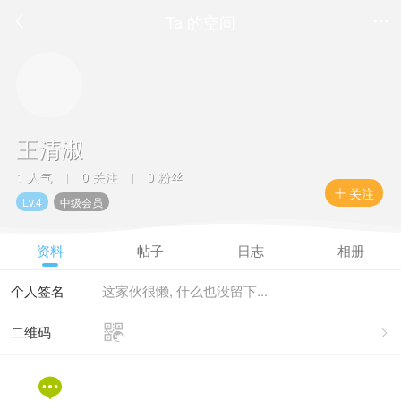
Ta 的空间


王清淑
1 人气
0 关注
0 粉丝
|
|
关注

Lv.4
中级会员
资料
帖子
日志
相册
个人签名
这家伙很懒, 什么也没留下...

二维码

