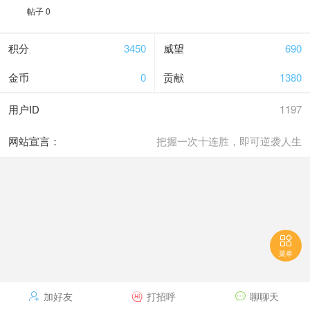
帖子 0
积分
3450
威望
690
金币
0
贡献
1380
用户ID
1197
网站宣言：
把握一次十连胜，即可逆袭人生

菜单
加好友
打招呼
聊聊天


