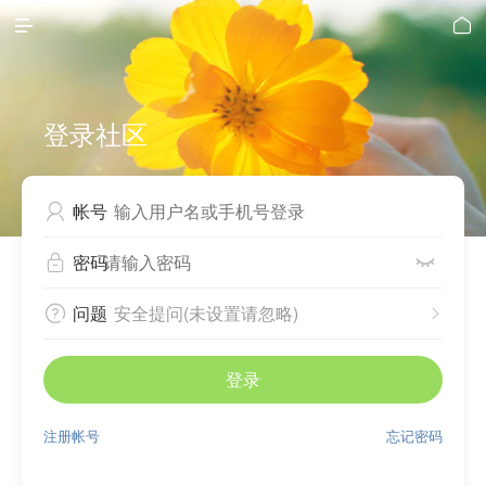


登录社区
帐号

密码


问题
安全提问(未设置请忽略)


登录
注册帐号
忘记密码