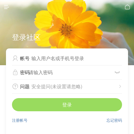


登录社区
帐号

密码


问题
安全提问(未设置请忽略)


登录
注册帐号
忘记密码