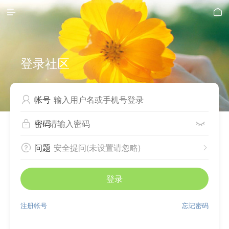


登录社区
帐号

密码


问题
安全提问(未设置请忽略)


登录
注册帐号
忘记密码