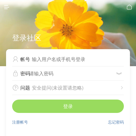


登录社区
帐号

密码


问题
安全提问(未设置请忽略)


登录
注册帐号
忘记密码