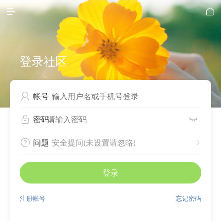


登录社区
帐号

密码


问题
安全提问(未设置请忽略)


登录
注册帐号
忘记密码