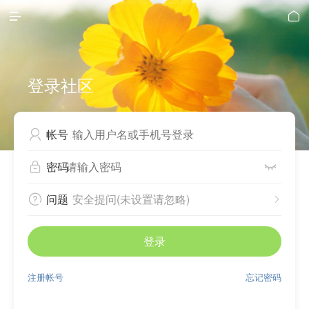


登录社区
帐号

密码


问题
安全提问(未设置请忽略)


登录
注册帐号
忘记密码