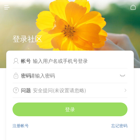


登录社区
帐号

密码


问题
安全提问(未设置请忽略)


登录
注册帐号
忘记密码