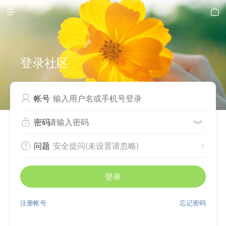


登录社区
帐号

密码


问题
安全提问(未设置请忽略)


登录
注册帐号
忘记密码