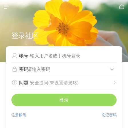


登录社区
帐号

密码


问题
安全提问(未设置请忽略)


登录
注册帐号
忘记密码